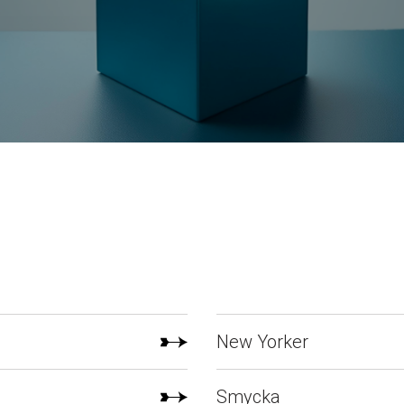
eyes + more har öpp
i centrum!
New Yorker
Äntligen kan vi dela nyheten: eyes 
Smycka