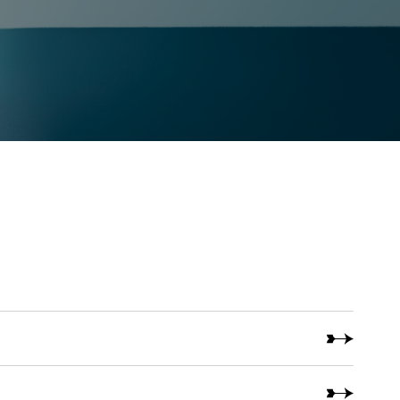
nat
+ more