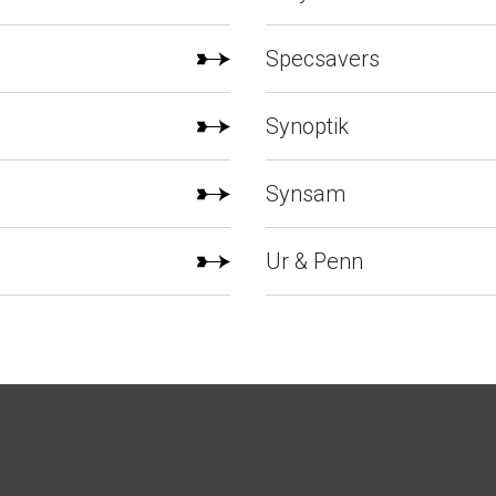
har öppnat i Haninge centrum
Specsavers
Lär mer
Synoptik
Synsam
Ur & Penn