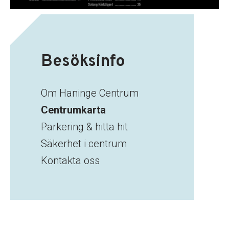
eyes + more har öppnat
i centrum!
Besöksinfo
Äntligen kan vi dela nyheten: eyes + more har
Om Haninge Centrum
öppnat i Haninge centrum
Centrumkarta
Parkering & hitta hit
Lär mer
Säkerhet i centrum
Kontakta oss