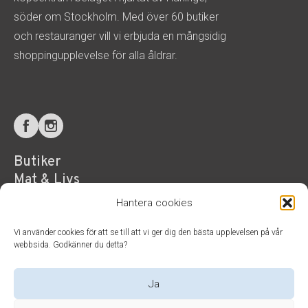
söder om Stockholm. Med över 60 butiker
och restauranger vill vi erbjuda en mångsidig
shoppingupplevelse för alla åldrar.
Butiker
Mat & Livs
Hälsa & Service
Hantera cookies
Aktuellt
Vi använder cookies för att se till att vi ger dig den bästa upplevelsen på vår
Besöksinformation
webbsida. Godkänner du detta?
Parkering & hitta hit
Ja
Visa alla öppettider