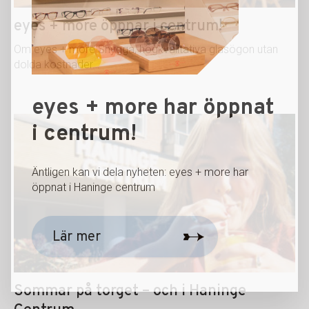
eyes + more öppnar i centrum!
Om eyes + more Snygga, högkvalitativa glasögon utan
dolda kostnader…
eyes + more har öppnat
i centrum!
Äntligen kan vi dela nyheten: eyes + more har
öppnat i Haninge centrum
Lär mer
Sommar på torget – och i Haninge