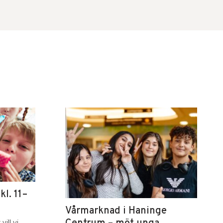
l. 11–
Vårmarknad i Haninge
vill vi…