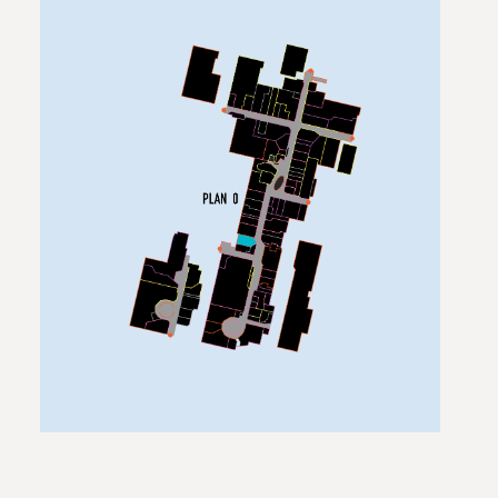
nat
+ more