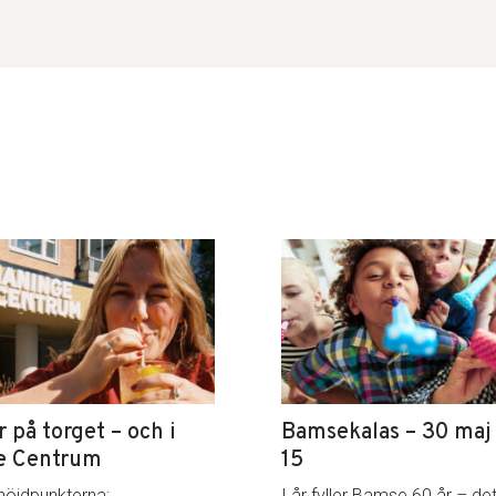
på torget – och i
Bamsekalas – 30 maj k
e Centrum
15
höjdpunkterna:
I år fyller Bamse 60 år – det 