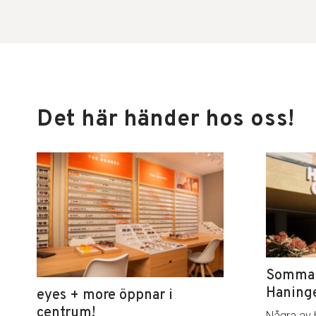
Det här händer hos oss!
Sommar 
Haning
eyes + more öppnar i
centrum!
Några av 