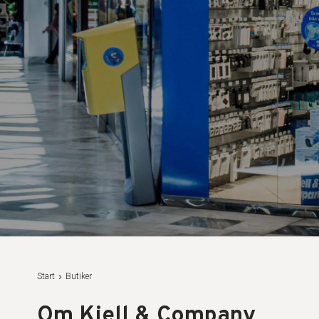
Start
Butiker
Om Kjell & Company