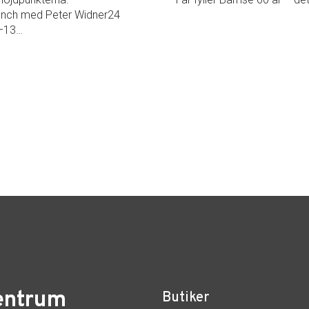
unch med Peter Widner24
12–13…
entrum
Butiker