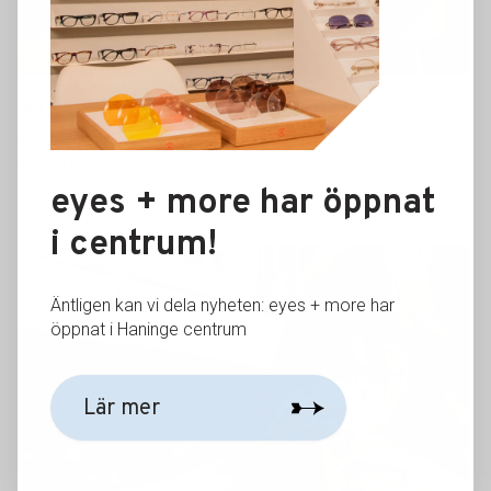
eyes + more öppnar i centrum!
Om eyes + more Snygga, högkvalitativa glasögon utan
dolda kostnader…
eyes + more har öppnat
i centrum!
Äntligen kan vi dela nyheten: eyes + more har
öppnat i Haninge centrum
Lär mer