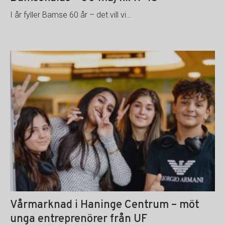
I år fyller Bamse 60 år – det vill vi…
Vårmarknad i Haninge Centrum – möt
unga entreprenörer från UF