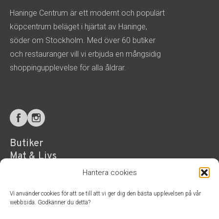
Haninge Centrum är ett modernt och populärt
köpcentrum beläget i hjärtat av Haninge,
söder om Stockholm. Med över 60 butiker
och restauranger vill vi erbjuda en mångsidig
shoppingupplevelse för alla åldrar.
Butiker
Mat & Livs
Hälsa & Service
Hantera cookies
Aktuellt
Vi använder cookies för att se till att vi ger dig den bästa upplevelsen på vår
Besöksinformation
webbsida. Godkänner du detta?
Parkering & hitta hit