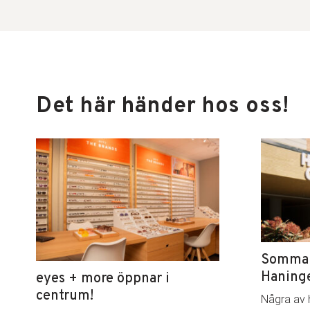
Det här händer hos oss!
Sommar 
Haning
eyes + more öppnar i
centrum!
Några av 