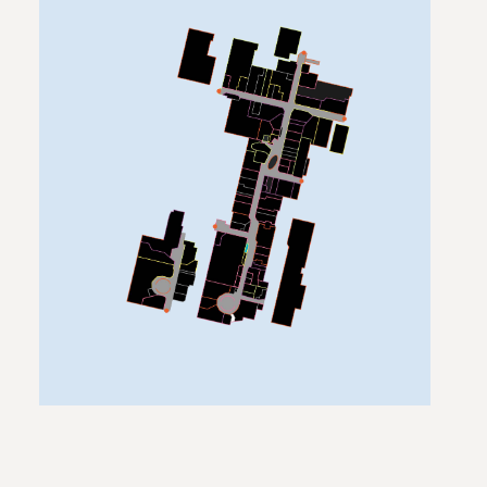
nat
+ more