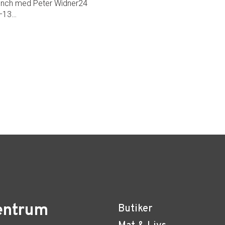
unch med Peter Widner24
12–13…
entrum
Butiker