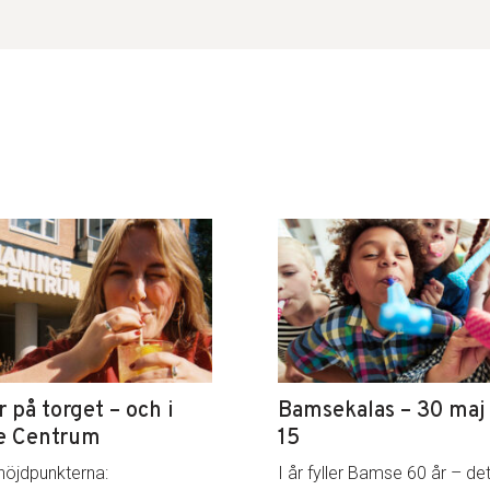
på torget – och i
Bamsekalas – 30 maj k
e Centrum
15
höjdpunkterna:
I år fyller Bamse 60 år – det 