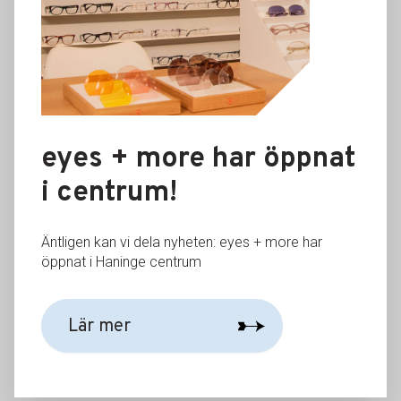
eyes + more öppnar i centrum!
Om eyes + more Snygga, högkvalitativa glasögon utan
dolda kostnader…
eyes + more har öppnat
i centrum!
Äntligen kan vi dela nyheten: eyes + more har
öppnat i Haninge centrum
Lär mer