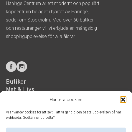
Haninge Centrum är ett modernt och populärt
köpcentrum beläget i hjärtat av Haninge,
söder om Stockholm. Med över 60 butiker
och restauranger vill vi erbjuda en mångsidig
shoppingupplevelse för alla åldrar.
Butiker
Mat & Livs
Hälsa & Service
Hantera cookies
Aktuellt
Vi använder cookies för att se till att vi ger dig den bästa upplevelsen på vår
Besöksinformation
webbsida. Godkänner du detta?
Parkering & hitta hit