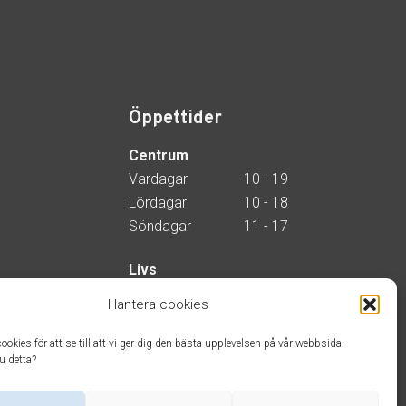
Öppettider
Centrum
Vardagar
10 - 19
Lördagar
10 - 18
Söndagar
11 - 17
Livs
Alla dagar
07 - 21
Hantera cookies
ookies för att se till att vi ger dig den bästa upplevelsen på vår webbsida.
u detta?