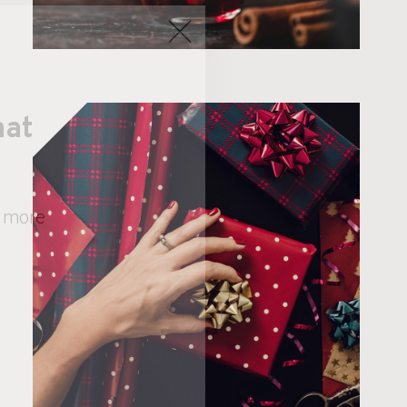
nat
+ more