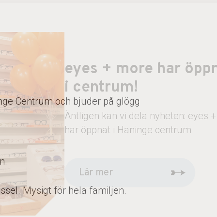
eyes + more har öpp
i centrum!
nge Centrum och bjuder på glögg
Äntligen kan vi dela nyheten: eyes 
har öppnat i Haninge centrum
n.
Lär mer
ssel. Mysigt för hela familjen.