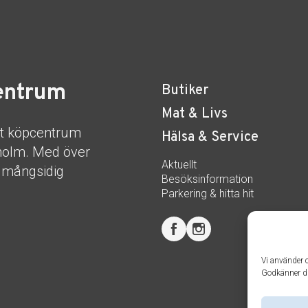
entrum
Butiker
Mat & Livs
rt köpcentrum
Hälsa & Service
kholm. Med över
Aktuellt
n mångsidig
Besöksinformation
Parkering & hitta hit
Vi använder c
Godkänner d